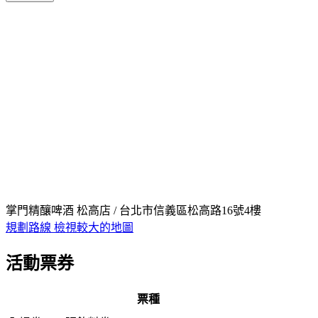
掌門精釀啤酒 松高店 / 台北市信義區松高路16號4樓
規劃路線
檢視較大的地圖
活動票券
票種